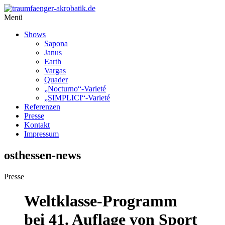
Menü
Shows
Sapona
Janus
Earth
Vargas
Quader
„Nocturno“-Varieté
„SIMPLICI“-Varieté
Referenzen
Presse
Kontakt
Impressum
osthessen-news
Presse
Weltklasse-Programm
bei 41. Auflage von Sport